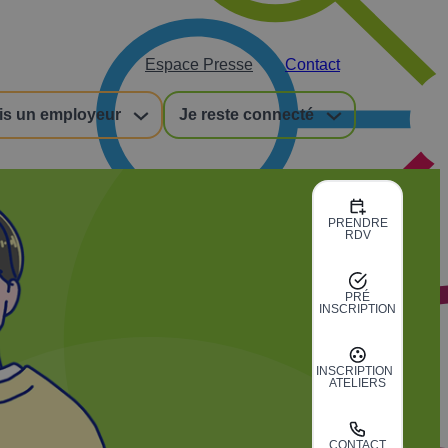
Espace Presse
Contact
is un employeur
Je reste connecté
PRENDRE
RDV
PRÉ
INSCRIPTION
INSCRIPTION
ATELIERS
CONTACT