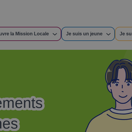
uvre la Mission Locale
Je suis un jeune
Je su
ements
nes