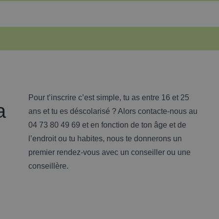
Le parcours contractualisé d’acco
(PACEA)
Pour t’inscrire c’est simple, tu as entre 16 et 25
a
Le PACEA est un accompagnement individualisé propo
ans et tu es déscolarisé ? Alors contacte-nous au
rythme. Il permet de construire un parcours vers l’e
04 73 80 49 69 et en fonction de ton âge et de
Tu es suivi par un conseiller ou une conseillère qui t’a
l’endroit ou tu habites, nous te donnerons un
professionnels ou personnels.
Un
premier rendez-vous avec un conseiller ou une
engagement
conseillère.
Nous contacter
réciproque