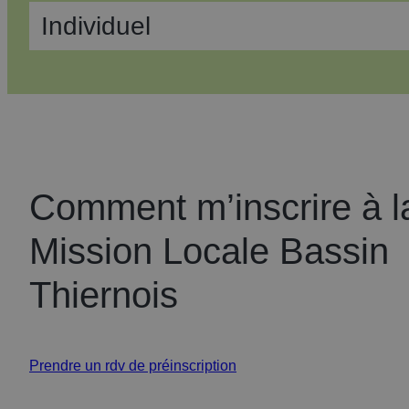
Individuel
Comment m’inscrire à l
Mission Locale Bassin
Un
parcours
Thiernois
sur
mesure
Prendre un rdv de préinscription
Ce dont tu bénéficies avec le PACEA