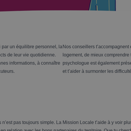
 par un équilibre personnel, la
Nos conseillers t’accompagnent 
ts de leur vie quotidienne.
logement, de mieux comprendre te
nnes informations, à connaître
psychologue est également présent
cuteurs.
et t’aider à surmonter les difficul
n’est pas toujours simple. La Mission Locale t’aide à y voir plus 
en relation avec les bons partenaires du territoire. Que tu che