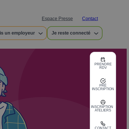
Espace Presse
Contact
is un employeur
Je reste connecté
PRENDRE
RDV
PRÉ
INSCRIPTION
INSCRIPTION
ATELIERS
CONTACT