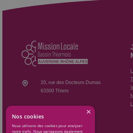
L
T
20, rue des Docteurs Dumas
V
63300 Thiers
N
L
×
04 73 80 49 69
Nos cookies
Nous utilisons des cookies pour analyser
notre trafic. Nous partageons également