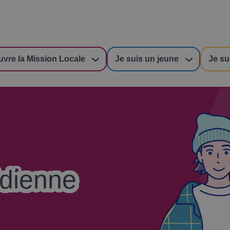
uvre la Mission Locale
Je suis un jeune
Je su
idienne